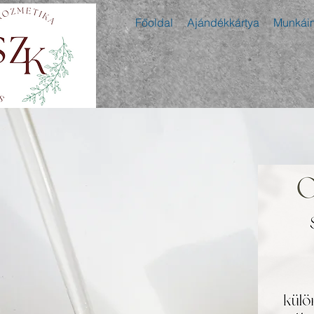
Főoldal
Ajándékkártya
Munkái