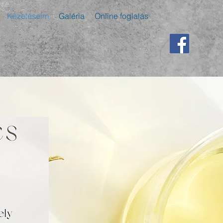
Kezeléseim
Galéria
Online foglalás