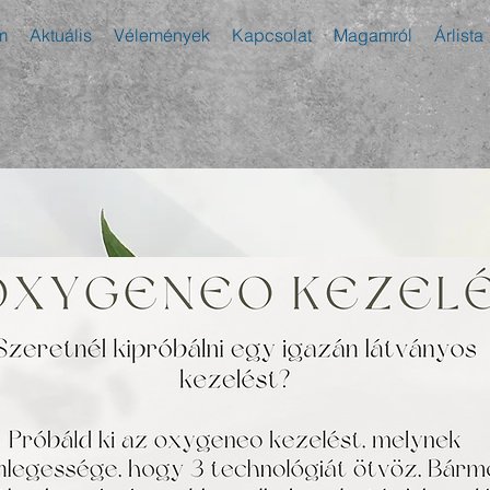
m
Aktuális
Vélemények
Kapcsolat
Magamról
Árlista