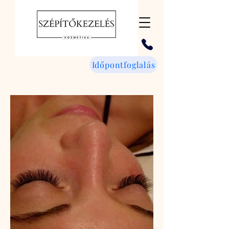
Időpontfoglalás