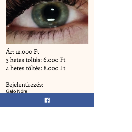
Ár: 12.000 Ft
3 hetes töltés: 6.000 Ft
4 hetes töltés: 8.000 Ft
Bejelentkezés:
Galó Nóra
kozmetikus, szempilla stylist, IPL
specialista
20/391-6719