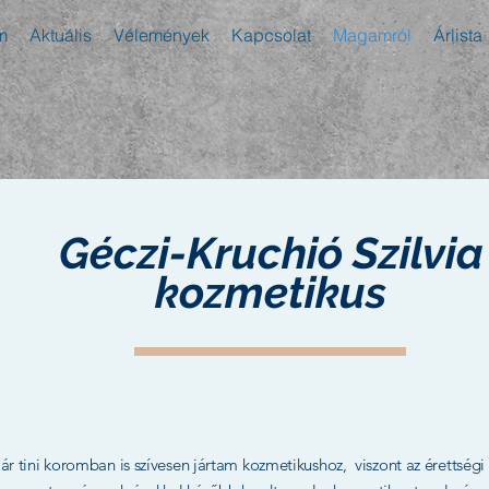
m
Aktuális
Vélemények
Kapcsolat
Magamról
Árlista
Géczi-Kruchió Szilvia
kozmetikus
 tini koromban is szívesen jártam kozmetikushoz, viszont az érettségi