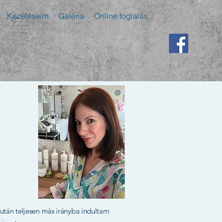
Kezeléseim
Galéria
Online foglalás
 után teljesen más irányba indultam