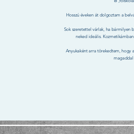
el ,főisko
Hosszú éveken át dolgoztam a belvá
Sok szeretettel várlak, ha bármilyen 
neked ideális. Kozmetikámban s
Anyukaként arra törekedtem, hogy a
magaddal h