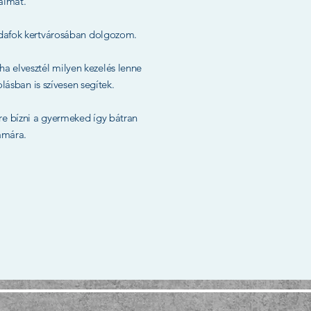
aimat.
udafok kertvárosában dolgozom.
ha elvesztél milyen kezelés lenne
ásban is szívesen segítek.
e bízni a gyermeked így bátran
ámára.