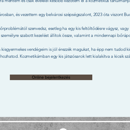
lára mentem és csak évekkel később kezdtem el a kozmetikus tanulmány
rosban, és vezettem egy belvárosi szépségszalont, 2023 óta viszont B
bőrproblémától szenvedsz, esetleg ha egy kis feltöltődésre vágysz, vagy 
zemélyre szabott kezelést állítok össze, valamint a mindennapi bőrápol
 kisgyermekes vendégeim is jól érezzék magukat, ha épp nem tudod kir
ozhatod. Kozmetikámban egy kis játszósarok lett kialakítva a kicsik sz
Online bejelentkezés