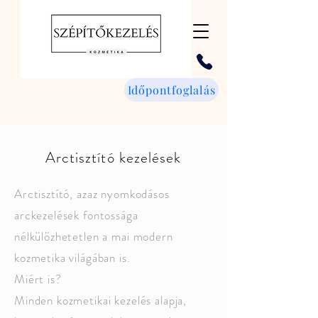
Időpontfoglalás
Arctisztító kezelések
Arctisztító, azaz nyomkodásos
arckezelések fontossága
nélkülözhetetlen a mai modern
kozmetika világában is.
Miért is?
Minden kozmetikai kezelés alapja,