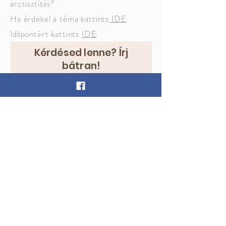
arctisztítás?
Ha érdekel a téma kattints
IDE
Időpontért kattints
IDE
Kérdésed lenne? Írj
bátran!
Név
Email
Ide írhatod a kérdésed