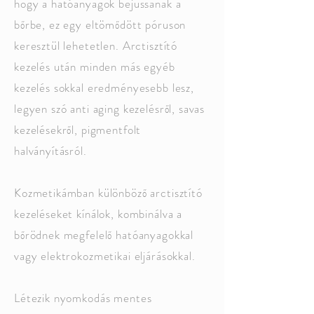
hogy a hatóanyagok bejussanak a
bőrbe, ez egy eltömődött póruson
keresztül lehetetlen. Arctisztító
kezelés után minden más egyéb
kezelés sokkal eredményesebb lesz,
legyen szó anti aging kezelésről, savas
kezelésekről, pigmentfolt
halványításról.
Kozmetikámban különböző arctisztító
kezeléseket kínálok, kombinálva a
bőrödnek megfelelő hatóanyagokkal
vagy elektrokozmetikai eljárásokkal.
Létezik nyomkodás mentes